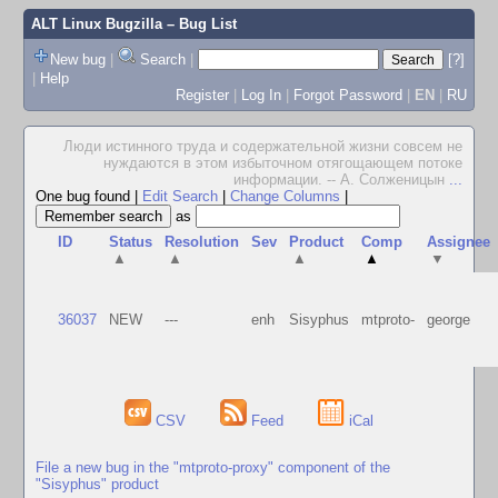
ALT Linux Bugzilla
– Bug List
New bug
|
Search
|
[?]
|
Help
Register
|
Log In
|
Forgot Password
|
EN
|
RU
Люди истинного труда и содержательной жизни совсем не
нуждаются в этом избыточном отягощающем потоке
информации. -- А. Солженицын
...
One bug found
|
Edit Search
|
Change Columns
|
as
ID
Status
Resolution
Sev
Product
Comp
Assignee
▲
▲
▲
▲
▼
36037
NEW
---
enh
Sisyphus
mtproto-
george
CSV
Feed
iCal
File a new bug in the "mtproto-proxy" component of the
"Sisyphus" product