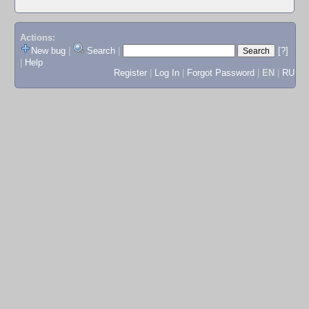
Actions:
New bug
|
Search
|
[?]
|
Help
Register
|
Log In
|
Forgot Password
|
EN
|
RU