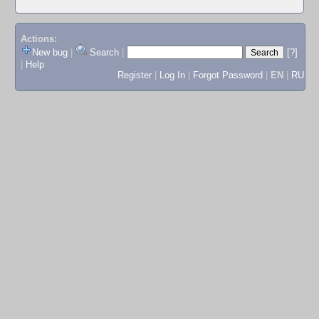
Actions:
New bug
|
Search
|
[?]
|
Help
Register
|
Log In
|
Forgot Password
|
EN
|
RU