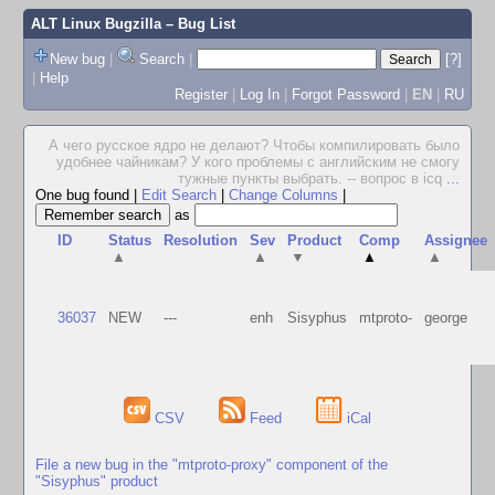
ALT Linux Bugzilla
– Bug List
New bug
|
Search
|
[?]
|
Help
Register
|
Log In
|
Forgot Password
|
EN
|
RU
А чего русское ядро не делают? Чтобы компилировать было
удобнее чайникам? У кого проблемы с английским не смогу
тужные пункты выбрать. -- вопрос в icq
...
One bug found
|
Edit Search
|
Change Columns
|
as
ID
Status
Resolution
Sev
Product
Comp
Assignee
▲
▲
▼
▲
▲
36037
NEW
---
enh
Sisyphus
mtproto-
george
CSV
Feed
iCal
File a new bug in the "mtproto-proxy" component of the
"Sisyphus" product