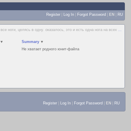
Register
|
Log In
|
Forgot Password
|
EN
|
RU
все ноги, целясь в одну. оказалось, это и есть одна нога на всех
...
▼
Summary
▼
Не хватает родного юнит-файла
Register
|
Log In
|
Forgot Password
|
EN
|
RU