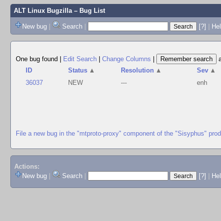
ALT Linux Bugzilla
– Bug List
New bug
|
Search
|
[?]
|
Hel
One bug found
|
Edit Search
|
Change Columns
|
ID
Status
▲
Resolution
▲
Sev
▲
36037
NEW
---
enh
File a new bug in the "mtproto-proxy" component of the "Sisyphus" pro
Actions:
New bug
|
Search
|
[?]
|
He