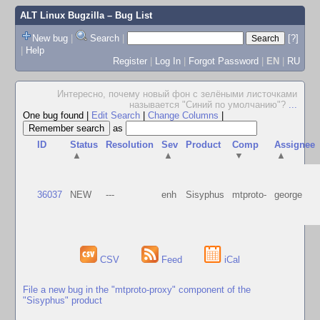
ALT Linux Bugzilla
– Bug List
New bug
|
Search
|
[?]
|
Help
Register
|
Log In
|
Forgot Password
|
EN
|
RU
Интересно, почему новый фон с зелёными листочками
называется "Синий по умолчанию"?
...
One bug found
|
Edit Search
|
Change Columns
|
as
ID
Status
Resolution
Sev
Product
Comp
Assignee
▲
▲
▼
▲
36037
NEW
---
enh
Sisyphus
mtproto-
george
CSV
Feed
iCal
File a new bug in the "mtproto-proxy" component of the
"Sisyphus" product