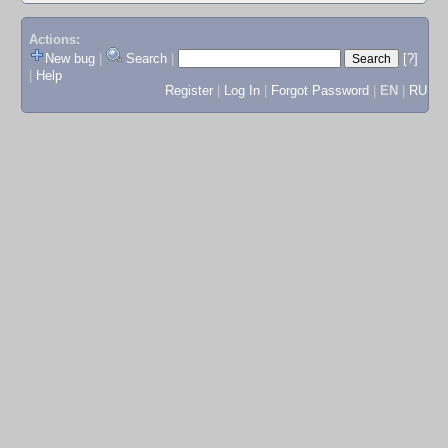
Actions:
New bug
|
Search
|
[?]
|
Help
Register
|
Log In
|
Forgot Password
|
EN
|
RU