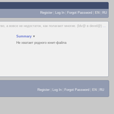
Register
|
Log In
|
Forgot Password
|
EN
|
RU
во, а вовсе не недостаток, как полагают многие. (ldv@ в devel@)
...
Summary
▼
Не хватает родного юнит-файла
Register
|
Log In
|
Forgot Password
|
EN
|
RU