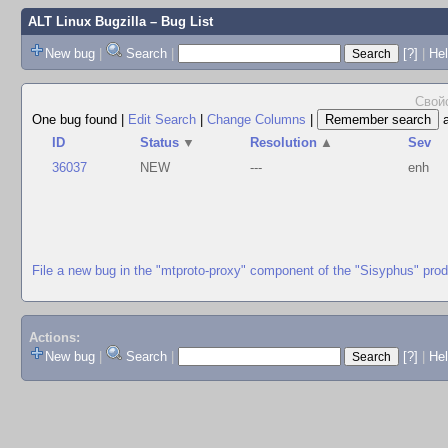
ALT Linux Bugzilla
– Bug List
New bug
|
Search
|
[?]
|
Hel
Свойс
One bug found
|
Edit Search
|
Change Columns
|
ID
Status
▼
Resolution
▲
Sev
36037
NEW
---
enh
File a new bug in the "mtproto-proxy" component of the "Sisyphus" pro
Actions:
New bug
|
Search
|
[?]
|
He