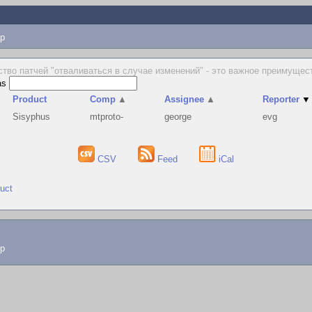
p
тво патчей "отваливаться в случае изменений" - это важное преимущест
as
Product
Comp
▲
Assignee
▲
Reporter
▼
Sisyphus
mtproto-
george
evg
CSV
Feed
iCal
duct
lp