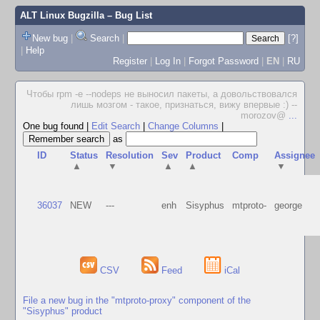
ALT Linux Bugzilla
– Bug List
New bug
|
Search
|
[?]
|
Help
Register
|
Log In
|
Forgot Password
|
EN
|
RU
Чтобы rpm -e --nodeps не выносил пакеты, а довольствовался
лишь мозгом - такое, признаться, вижу впервые :) --
morozov@
...
One bug found
|
Edit Search
|
Change Columns
|
as
ID
Status
Resolution
Sev
Product
Comp
Assignee
▲
▼
▲
▲
▼
36037
NEW
---
enh
Sisyphus
mtproto-
george
CSV
Feed
iCal
File a new bug in the "mtproto-proxy" component of the
"Sisyphus" product