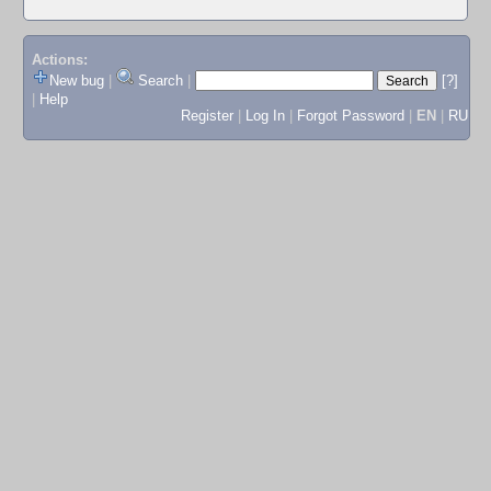
Actions:
New bug
|
Search
|
[?]
|
Help
Register
|
Log In
|
Forgot Password
|
EN
|
RU