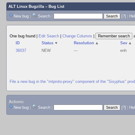
ALT Linux Bugzilla
– Bug List
New bug
|
Search
|
[?]
|
Hel
One bug found
|
Edit Search
|
Change Columns
|
ID
Status
▼
Resolution
▲
Sev
▲
36037
NEW
---
enh
File a new bug in the "mtproto-proxy" component of the "Sisyphus" pro
Actions:
New bug
|
Search
|
[?]
|
He