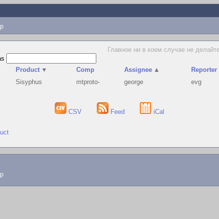
p
Главное ни в коем случае не делайт
as
Product
▼
Comp
Assignee
▲
Reporter
Sisyphus
mtproto-
george
evg
CSV
Feed
iCal
duct
lp