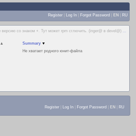
Register
|
Log In
|
Forgot Password
|
EN
|
RU
е версию со знаком +. Тут может rpm сглючить. (inger@ в devel@)
...
▲
Summary
▼
Не хватает родного юнит-файла
Register
|
Log In
|
Forgot Password
|
EN
|
RU