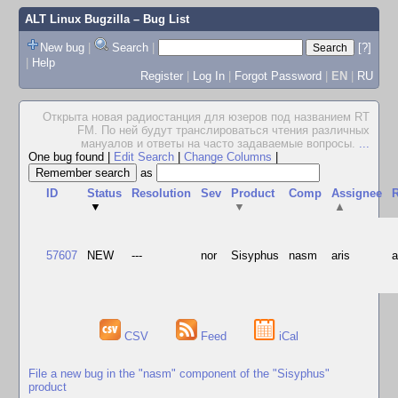
ALT Linux Bugzilla
– Bug List
New bug
|
Search
|
[?]
|
Help
Register
|
Log In
|
Forgot Password
|
EN
|
RU
Открыта новая радиостанция для юзеров под названием RТ
FМ. По ней будут транслироваться чтения различных
мануалов и ответы на часто задаваемые вопросы.
...
One bug found
|
Edit Search
|
Change Columns
|
as
ID
Status
Resolution
Sev
Product
Comp
Assignee
R
▼
▼
▲
57607
NEW
---
nor
Sisyphus
nasm
aris
CSV
Feed
iCal
File a new bug in the "nasm" component of the "Sisyphus"
product