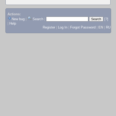
Actions:
New bug
|
Search
|
[?]
|
Help
Register
|
Log In
|
Forgot Password
|
EN
|
RU