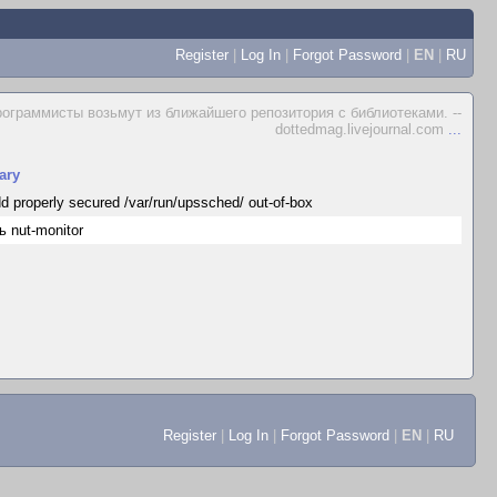
Register
|
Log In
|
Forgot Password
|
EN
|
RU
ограммисты возьмут из ближайшего репозитория с библиотеками. --
dottedmag.livejournal.com
...
ary
d properly secured /var/run/upssched/ out-of-box
ь nut-monitor
Register
|
Log In
|
Forgot Password
|
EN
|
RU