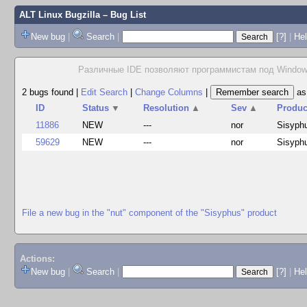
ALT Linux Bugzilla
– Bug List
New bug
|
Search
|
[?]
|
Hel
Различные IDE позволяют программистам под Windows
2 bugs found
|
Edit Search
|
Change Columns
|
a
ID
Status
▼
Resolution
▲
Sev
▲
Produc
11886
NEW
---
nor
Sisyph
59629
NEW
---
nor
Sisyph
File a new bug in the "nut" component of the "Sisyphus" product
Actions:
New bug
|
Search
|
[?]
|
He