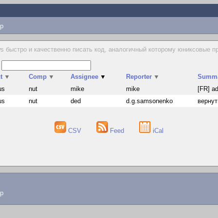
p
 быстро и качественно писать код, аналогичный которому юниксовые пр
s
t
▼
Comp
▼
Assignee
▼
Reporter
▼
Summ
us
nut
mike
mike
[FR] ad
us
nut
ded
d.g.samsonenko
вернут
CSV
Feed
iCal
lp