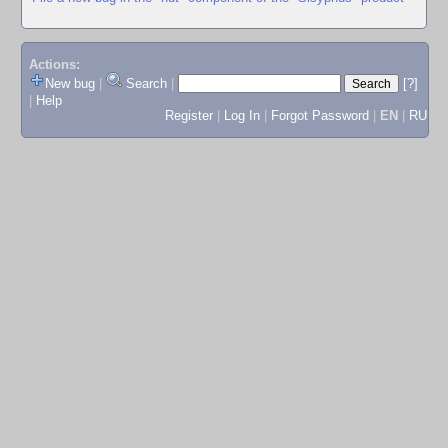
Actions:
New bug
|
Search
|
[?]
|
Help
Register
|
Log In
|
Forgot Password
|
EN
|
RU