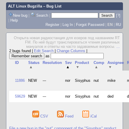
ALT Linux Bugzilla
– Bug List
New bug
|
Search
|
[?]
|
Help
Register
|
Log In
|
Forgot Password
|
EN
|
RU
Открыта новая радиостанция для юзеров под названием RТ
FМ. По ней будут транслироваться чтения различных
мануалов и ответы на часто задаваемые вопросы.
...
2 bugs found
|
Edit Search
|
Change Columns
|
as
ID
Status
Resolution
Sev
Product
Comp
Assignee
R
▲
▲
▼
▲
▼
11886
NEW
---
nor
Sisyphus
nut
mike
59629
NEW
---
nor
Sisyphus
nut
ded
CSV
Feed
iCal
File a new bug in the "nut" component of the "Sisyphus" product