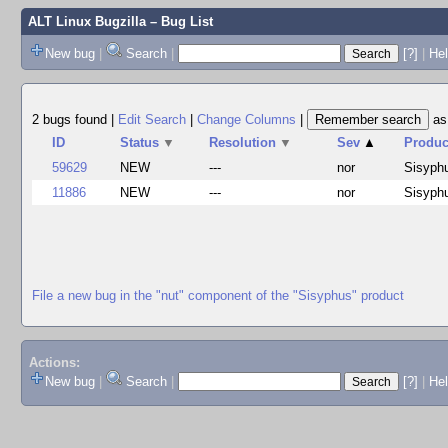
ALT Linux Bugzilla
– Bug List
New bug
|
Search
|
[?]
|
Hel
2 bugs found
|
Edit Search
|
Change Columns
|
a
ID
Status
▼
Resolution
▼
Sev
▲
Produc
59629
NEW
---
nor
Sisyph
11886
NEW
---
nor
Sisyph
File a new bug in the "nut" component of the "Sisyphus" product
Actions:
New bug
|
Search
|
[?]
|
He