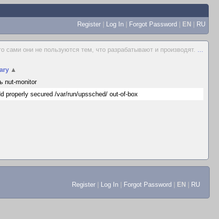
Register
|
Log In
|
Forgot Password
|
EN
|
RU
то сами они не пользуются тем, что разрабатывают и производят.
...
ary
▲
ь nut-monitor
d properly secured /var/run/upssched/ out-of-box
Register
|
Log In
|
Forgot Password
|
EN
|
RU