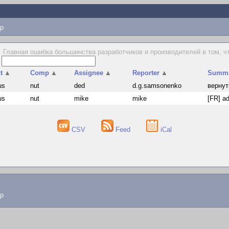
p
Главная ошибка большинства разработчиков и производителей в том, ч
s
t
▲
Comp
▲
Assignee
▲
Reporter
▲
Summ
us
nut
ded
d.g.samsonenko
вернут
us
nut
mike
mike
[FR] ad
CSV
Feed
iCal
lp