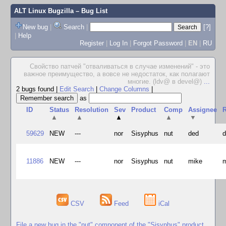
ALT Linux Bugzilla
– Bug List
New bug
|
Search
|
[?]
|
Help
Register
|
Log In
|
Forgot Password
|
EN
|
RU
Свойство патчей "отваливаться в случае изменений" - это
важное преимущество, а вовсе не недостаток, как полагают
многие. (ldv@ в devel@)
...
2 bugs found
|
Edit Search
|
Change Columns
|
as
ID
Status
Resolution
Sev
Product
Comp
Assignee
R
▲
▲
▲
▲
▼
59629
NEW
---
nor
Sisyphus
nut
ded
11886
NEW
---
nor
Sisyphus
nut
mike
CSV
Feed
iCal
File a new bug in the "nut" component of the "Sisyphus" product