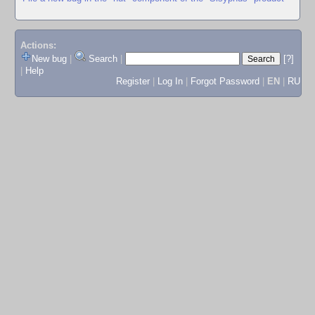
Actions:
New bug
|
Search
|
[?]
|
Help
Register
|
Log In
|
Forgot Password
|
EN
|
RU