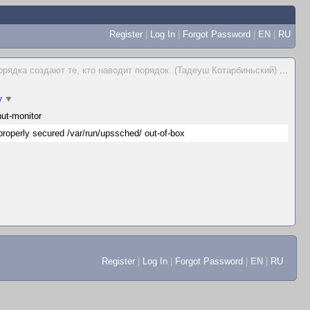
Register
|
Log In
|
Forgot Password
|
EN
|
RU
рядка создают те, кто наводит порядок. (Тадеуш Котарбиньский)
...
y
▼
ut-monitor
properly secured /var/run/upssched/ out-of-box
Register
|
Log In
|
Forgot Password
|
EN
|
RU