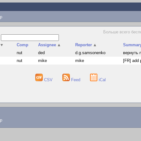
p
Больше всего беспо
s
▼
Comp
Assignee
▲
Reporter
▲
Summar
s
nut
ded
d.g.samsonenko
вернуть n
s
nut
mike
mike
[FR] add 
CSV
Feed
iCal
lp