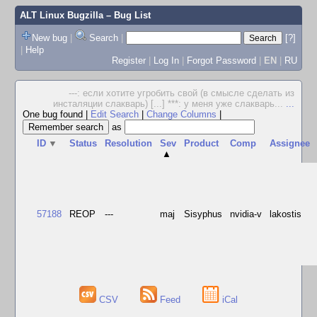
ALT Linux Bugzilla
– Bug List
New bug
|
Search
|
[?]
|
Help
Register
|
Log In
|
Forgot Password
|
EN
|
RU
---: если хотите угробить свой (в смысле сделать из
инсталяции слакварь) [...] ***: у меня уже слакварь...
...
One bug found
|
Edit Search
|
Change Columns
|
as
ID
▼
Status
Resolution
Sev
Product
Comp
Assignee
▲
57188
REOP
---
maj
Sisyphus
nvidia-v
lakostis
CSV
Feed
iCal