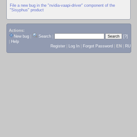
File a new bug in the "nvidia-vaapi-driver" component of the
"Sisyphus" product
Actions:
New bug
|
Search
|
[?]
|
Help
Register
|
Log In
|
Forgot Password
|
EN
|
RU