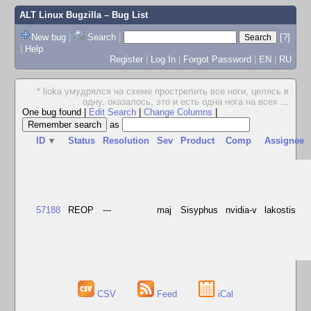
ALT Linux Bugzilla
– Bug List
New bug
|
Search
|
[?]
|
Help
Register
|
Log In
|
Forgot Password
|
EN
|
RU
* lioka умудрялся на схеме прострелить все ноги, целясь в
одну. оказалось, это и есть одна нога на всех
...
One bug found
|
Edit Search
|
Change Columns
|
as
ID
▼
Status
Resolution
Sev
Product
Comp
Assignee
57188
REOP
---
maj
Sisyphus
nvidia-v
lakostis
CSV
Feed
iCal