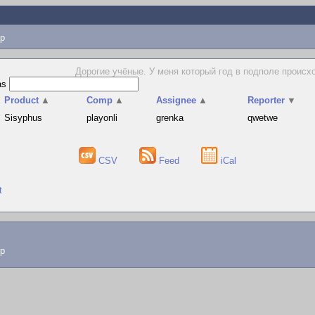
p
Дорогие учёные. У меня который год в подполе происх
as
Product
▲
Comp
▲
Assignee
▲
Reporter
▼
Sisyphus
playonli
grenka
qwetwe
CSV
Feed
iCal
t
lp