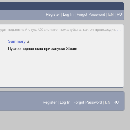
Register
|
Log In
|
Forgot Password
|
EN
|
RU
одит подземный стук. Объясните, пожалуйста, как он происходит.
...
Summary
▲
Пустое черное окно при запуске Steam
Register
|
Log In
|
Forgot Password
|
EN
|
RU