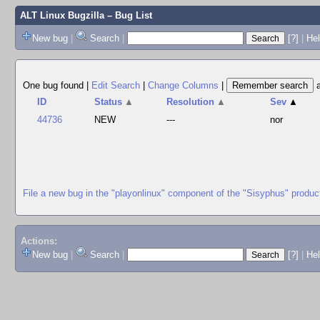
ALT Linux Bugzilla
– Bug List
New bug
|
Search
|
[?]
|
Hel
One bug found
|
Edit Search
|
Change Columns
|
ID
Status
▲
Resolution
▲
Sev
▲
44736
NEW
---
nor
File a new bug in the "playonlinux" component of the "Sisyphus" produc
Actions:
New bug
|
Search
|
[?]
|
He