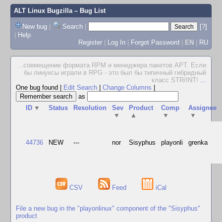
ALT Linux Bugzilla
– Bug List
New bug
|
Search
|
[?]
|
Help
Register
|
Log In
|
Forgot Password
|
EN
|
RU
...совмещение формата RPM и менеджера пакетов APT. Если
бы линуксы играли в RPG - это был бы типичный гибридный
класс STR/INT!
...
One bug found
|
Edit Search
|
Change Columns
|
as
ID
▼
Status
Resolution
Sev
Product
Comp
Assignee
▼
▲
▼
▼
44736
NEW
---
nor
Sisyphus
playonli
grenka
CSV
Feed
iCal
File a new bug in the "playonlinux" component of the "Sisyphus"
product