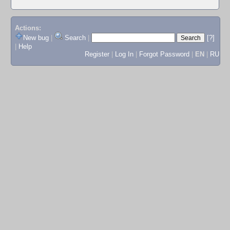
Actions:
New bug
|
Search
|
[?]
|
Help
Register
|
Log In
|
Forgot Password
|
EN
|
RU