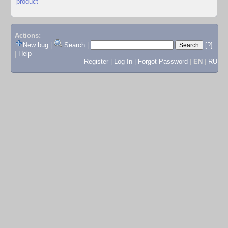
product
Actions:
New bug
|
Search
|
[?]
|
Help
Register
|
Log In
|
Forgot Password
|
EN
|
RU