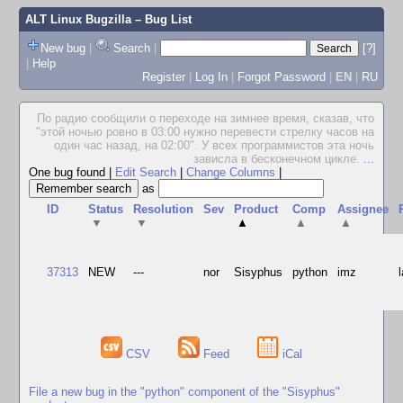
ALT Linux Bugzilla
– Bug List
New bug
|
Search
|
[?]
|
Help
Register
|
Log In
|
Forgot Password
|
EN
|
RU
По радио сообщили о переходе на зимнее время, сказав, что
"этой ночью ровно в 03:00 нужно перевести стрелку часов на
один час назад, на 02:00". У всех программистов эта ночь
зависла в бесконечном цикле.
...
One bug found
|
Edit Search
|
Change Columns
|
as
ID
Status
Resolution
Sev
Product
Comp
Assignee
▼
▼
▲
▲
▲
37313
NEW
---
nor
Sisyphus
python
imz
CSV
Feed
iCal
File a new bug in the "python" component of the "Sisyphus"