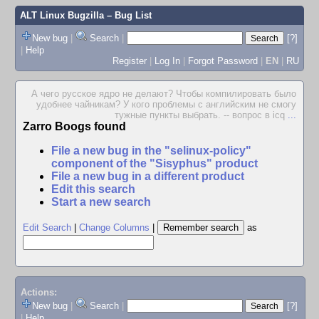
ALT Linux Bugzilla
– Bug List
New bug
|
Search
|
[?]
|
Help
Register
|
Log In
|
Forgot Password
|
EN
|
RU
А чего русское ядро не делают? Чтобы компилировать было
удобнее чайникам? У кого проблемы с английским не смогу
тужные пункты выбрать. -- вопрос в icq
...
Zarro Boogs found
File a new bug in the "selinux-policy"
component of the "Sisyphus" product
File a new bug in a different product
Edit this search
Start a new search
Edit Search
|
Change Columns
|
as
Actions:
New bug
|
Search
|
[?]
|
Help