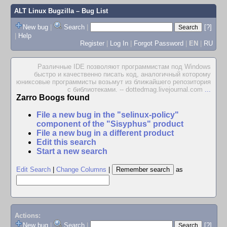
ALT Linux Bugzilla
– Bug List
New bug
|
Search
|
[?]
|
Help
Register
|
Log In
|
Forgot Password
|
EN
|
RU
Различные IDE позволяют программистам под Windows
быстро и качественно писать код, аналогичный которому
юниксовые программисты возьмут из ближайшего репозитория
с библиотеками. -- dottedmag.livejournal.com
...
Zarro Boogs found
File a new bug in the "selinux-policy"
component of the "Sisyphus" product
File a new bug in a different product
Edit this search
Start a new search
Edit Search
|
Change Columns
|
as
Actions:
New bug
|
Search
|
[?]