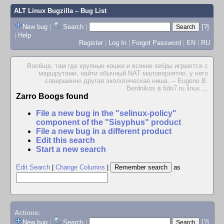
ALT Linux Bugzilla
– Bug List
New bug
|
Search
|
[?]
|
Help
Register
|
Log In
|
Forgot Password
|
EN
|
RU
Вообще, там где крупные кошки и всякие зебры играются с
маршрутами, найти обычный NAT маловероятно, у него
совершенно другая экологическая ниша. -- Eugene B.
Berdnikov в fido7.ru.linux
...
Zarro Boogs found
File a new bug in the "selinux-policy"
component of the "Sisyphus" product
File a new bug in a different product
Edit this search
Start a new search
Edit Search
|
Change Columns
|
as
Actions:
New bug
|
Search
|
[?]