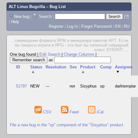
ALT Linux Bugzilla
– Bug List
New bug
|
Search
|
[?]
|
Help
Register
|
Log In
|
Forgot Password
|
EN
|
RU
...совмещение формата RPM и менеджера пакетов APT. Если
бы линуксы играли в RPG - это был бы типичный гибридный
класс STR/INT!
...
One bug found
|
Edit Search
|
Change Columns
|
as
ID
Status
Resolution
Sev
Product
Comp
Assignee
▲
▲
▼
51797
NEW
---
nor
Sisyphus
sp
darktemplar
CSV
Feed
iCal
File a new bug in the "sp" component of the "Sisyphus" product