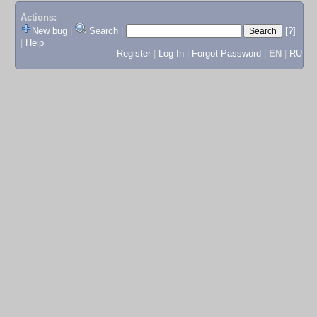
Actions:
New bug
|
Search
|
[?]
|
Help
Register
|
Log In
|
Forgot Password
|
EN
|
RU