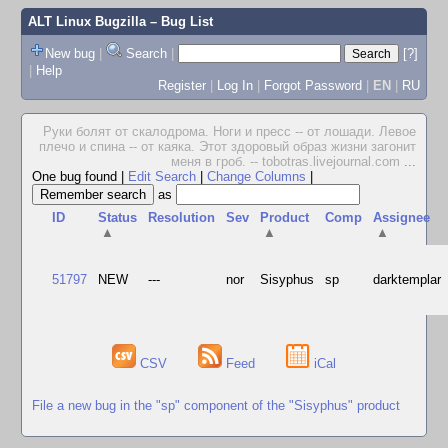
ALT Linux Bugzilla
– Bug List
New bug
|
Search
|
[?]
|
Help
Register
|
Log In
|
Forgot Password
|
EN
|
RU
Руки болят от скалодрома. Ноги и пресс -- от лошади. Левое
плечо и спина -- от каяка. Этот здоровый образ жизни загонит
меня в гроб. -- tobotras.livejournal.com
...
One bug found
|
Edit Search
|
Change Columns
|
as
ID
Status
Resolution
Sev
Product
Comp
Assignee
▲
▲
▲
51797
NEW
---
nor
Sisyphus
sp
darktemplar
CSV
Feed
iCal
File a new bug in the "sp" component of the "Sisyphus" product