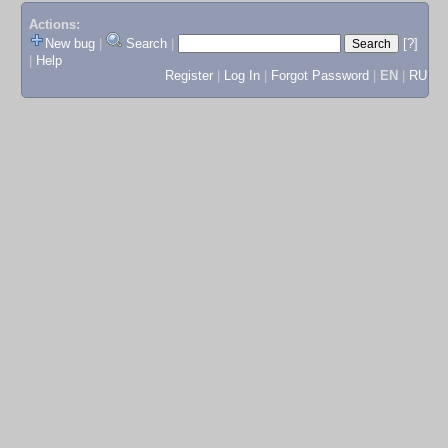
Actions:
New bug
|
Search
|
[?]
|
Help
Register
|
Log In
|
Forgot Password
|
EN
|
RU