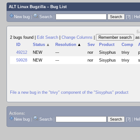
ALT Linux Bugzilla
– Bug List
New bug
|
Search
|
[?]
|
Hel
Б
2 bugs found
|
Edit Search
|
Change Columns
|
a
ID
Status
▲
Resolution
▲
Sev
Product
Comp
49212
NEW
---
nor
Sisyphus
trivy
59928
NEW
---
nor
Sisyphus
trivy
File a new bug in the "trivy" component of the "Sisyphus" product
Actions:
New bug
|
Search
|
[?]
|
He