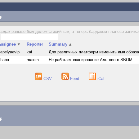
p
ардак раньше был делом стихийным, а теперь бардаком планово занимаетс
s
Assignee
▼
Reporter
Summary
▲
pepelyaevip
kaf
Для различных платформ изменить имя образа
shaba
maxim
Не работает сканирование Альтового SBOM
CSV
Feed
iCal
lp