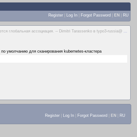
Register
|
Log In
|
Forgot Password
|
EN
|
RU
я глобальная ассоциация. -- Dimitri Tarassenko в typo3-russia@
...
 по умолчанию для сканирования kubernetes-кластера
Register
|
Log In
|
Forgot Password
|
EN
|
RU