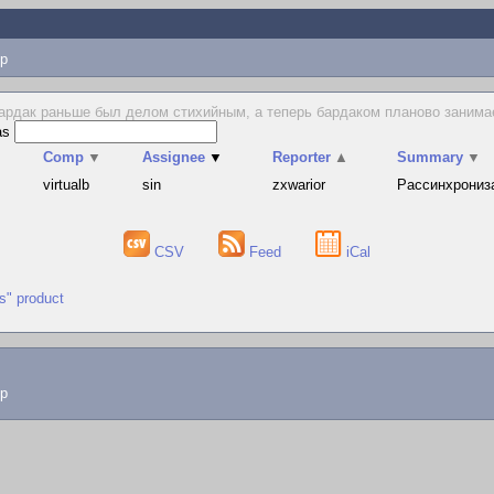
p
ардак раньше был делом стихийным, а теперь бардаком планово занимаетс
as
Comp
▼
Assignee
▼
Reporter
▲
Summary
▼
s
virtualb
sin
zxwarior
Рассинхронизац
CSV
Feed
iCal
us" product
lp