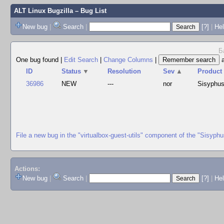
ALT Linux Bugzilla
– Bug List
New bug
|
Search
|
[?]
|
Hel
Б
One bug found
|
Edit Search
|
Change Columns
|
ID
Status
▼
Resolution
Sev
▲
Product
36986
NEW
---
nor
Sisyphu
File a new bug in the "virtualbox-guest-utils" component of the "Sisyph
Actions:
New bug
|
Search
|
[?]
|
He