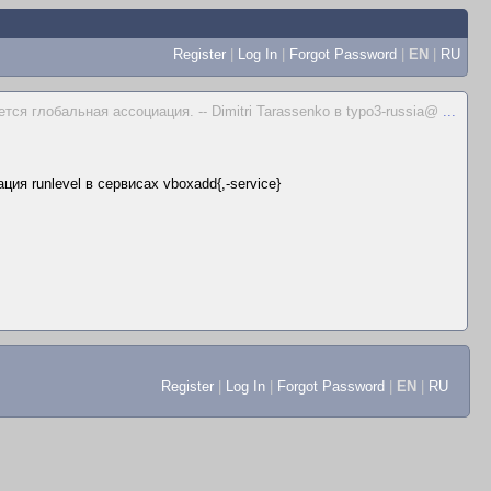
Register
|
Log In
|
Forgot Password
|
EN
|
RU
я глобальная ассоциация. -- Dimitri Tarassenko в typo3-russia@
...
ия runlevel в сервисах vboxadd{,-service}
Register
|
Log In
|
Forgot Password
|
EN
|
RU