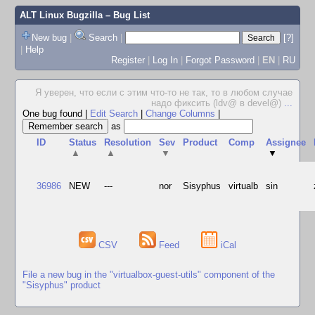
ALT Linux Bugzilla
– Bug List
New bug
|
Search
|
[?]
|
Help
Register
|
Log In
|
Forgot Password
|
EN
|
RU
Я уверен, что если с этим что-то не так, то в любом случае
надо фиксить (ldv@ в devel@)
...
One bug found
|
Edit Search
|
Change Columns
|
as
ID
Status
Resolution
Sev
Product
Comp
Assignee
▲
▲
▼
▼
36986
NEW
---
nor
Sisyphus
virtualb
sin
CSV
Feed
iCal
File a new bug in the "virtualbox-guest-utils" component of the
"Sisyphus" product