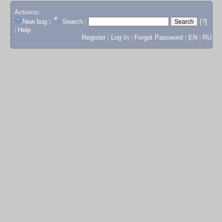
Actions:
New bug
|
Search
|
[?]
|
Help
Register
|
Log In
|
Forgot Password
|
EN
|
RU