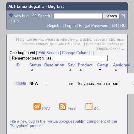
ALT Linux Bugzilla
– Bug List
New bug
|
Search
|
[?]
|
Help
Register
|
Log In
|
Forgot Password
|
EN
|
RU
И лучше не насиловать животину, а использовать системы
естественным для них образом. ;) (tasic в ukr.nodes про
операционки)
...
One bug found
|
Edit Search
|
Change Columns
|
as
ID
Status
Resolution
Sev
Product
Comp
Assignee
▲
▲
▲
▼
▲
36986
NEW
---
nor
Sisyphus
virtualb
sin
CSV
Feed
iCal
File a new bug in the "virtualbox-guest-utils" component of the
"Sisyphus" product