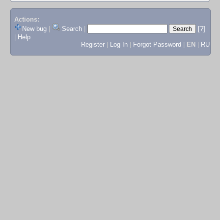
Actions:
New bug
|
Search
|
[?]
|
Help
Register
|
Log In
|
Forgot Password
|
EN
|
RU