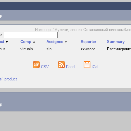
p
Инженер: "Мужики, звонит Останкинский пивокомбина
as
uct
▼
Comp
▲
Assignee
▼
Reporter
Summary
hus
virtualb
sin
zxwarior
Рассинхрониза
CSV
Feed
iCal
us" product
lp