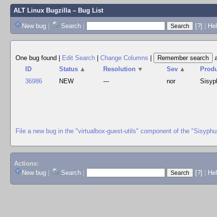
ALT Linux Bugzilla
– Bug List
New bug
|
Search
|
[?]
|
Hel
One bug found
|
Edit Search
|
Change Columns
|
ID
Status
▲
Resolution
▼
Sev
▲
Prod
36986
NEW
---
nor
Sisyp
File a new bug in the "virtualbox-guest-utils" component of the "Sisyph
Actions:
New bug
|
Search
|
[?]
|
He