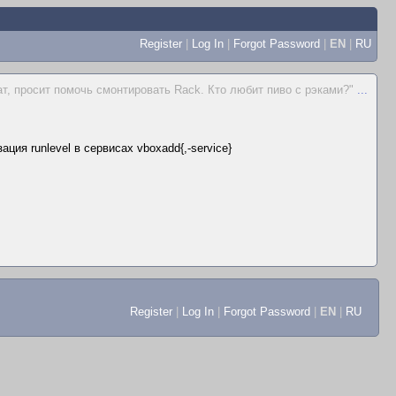
Register
|
Log In
|
Forgot Password
|
EN
|
RU
т, просит помочь смонтировать Rack. Кто любит пиво с рэками?"
...
ция runlevel в сервисах vboxadd{,-service}
Register
|
Log In
|
Forgot Password
|
EN
|
RU