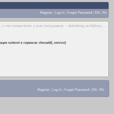
Register
|
Log In
|
Forgot Password
|
EN
|
RU
о том голова болит у всех гентушников. -- dottedmag на #altlinux
...
ция runlevel в сервисах vboxadd{,-service}
Register
|
Log In
|
Forgot Password
|
EN
|
RU