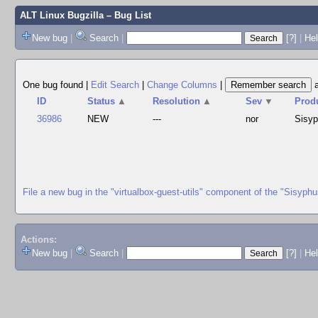
ALT Linux Bugzilla
– Bug List
New bug
|
Search
|
[?]
|
Hel
One bug found
|
Edit Search
|
Change Columns
|
ID
Status
▲
Resolution
▲
Sev
▼
Prod
36986
NEW
---
nor
Sisy
File a new bug in the "virtualbox-guest-utils" component of the "Sisyph
Actions:
New bug
|
Search
|
[?]
|
He