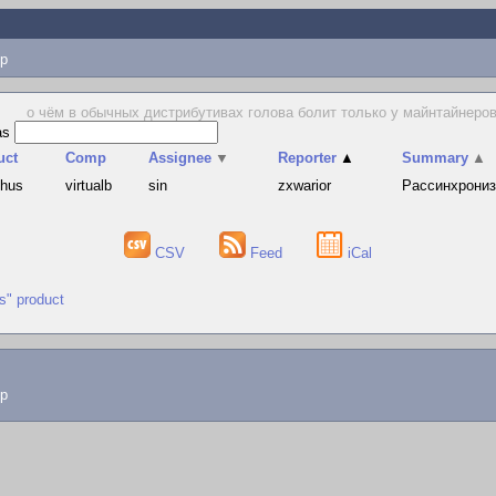
p
о чём в обычных дистрибутивах голова болит только у майнтайнеров, 
as
uct
Comp
Assignee
▼
Reporter
▲
Summary
▲
phus
virtualb
sin
zxwarior
Рассинхрониза
CSV
Feed
iCal
us" product
lp