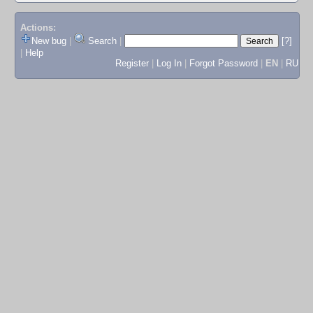
Actions:
New bug
|
Search
|
[?]
|
Help
Register
|
Log In
|
Forgot Password
|
EN
|
RU