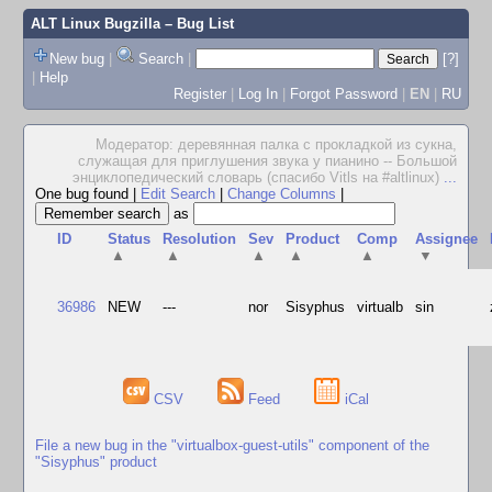
ALT Linux Bugzilla
– Bug List
New bug
|
Search
|
[?]
|
Help
Register
|
Log In
|
Forgot Password
|
EN
|
RU
Модератор: деревянная палка с прокладкой из сукна,
служащая для приглушения звука у пианино -- Большой
энциклопедический словарь (спасибо Vitls на #altlinux)
...
One bug found
|
Edit Search
|
Change Columns
|
as
ID
Status
Resolution
Sev
Product
Comp
Assignee
▲
▲
▲
▲
▲
▼
36986
NEW
---
nor
Sisyphus
virtualb
sin
CSV
Feed
iCal
File a new bug in the "virtualbox-guest-utils" component of the
"Sisyphus" product