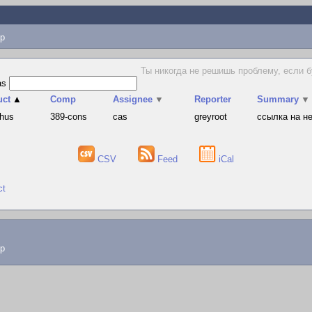
p
Ты никогда не решишь проблему, если б
as
uct
▲
Comp
Assignee
▼
Reporter
Summary
▼
hus
389-cons
cas
greyroot
ссылка на н
CSV
Feed
iCal
ct
lp