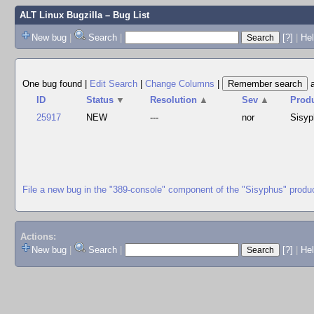
ALT Linux Bugzilla
– Bug List
New bug
|
Search
|
[?]
|
Hel
One bug found
|
Edit Search
|
Change Columns
|
ID
Status
▼
Resolution
▲
Sev
▲
Prod
25917
NEW
---
nor
Sisyp
File a new bug in the "389-console" component of the "Sisyphus" produ
Actions:
New bug
|
Search
|
[?]
|
He