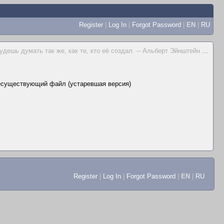
Register
|
Log In
|
Forgot Password
|
EN
|
RU
удешь думать так же, как те, кто её создал. -- Альберт Эйнштейн
...
есуществующий файл (устаревшая версия)
Register
|
Log In
|
Forgot Password
|
EN
|
RU