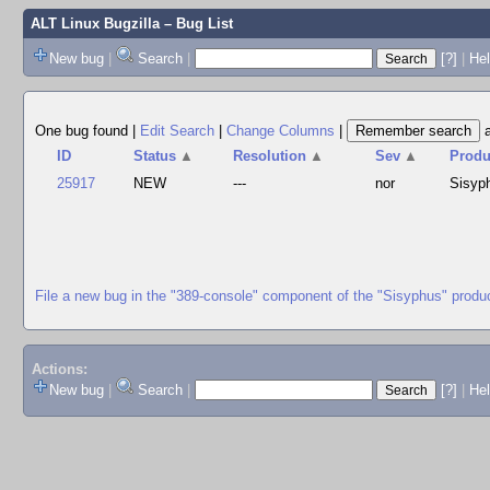
ALT Linux Bugzilla
– Bug List
New bug
|
Search
|
[?]
|
Hel
One bug found
|
Edit Search
|
Change Columns
|
ID
Status
▲
Resolution
▲
Sev
▲
Produ
25917
NEW
---
nor
Sisyp
File a new bug in the "389-console" component of the "Sisyphus" produ
Actions:
New bug
|
Search
|
[?]
|
He