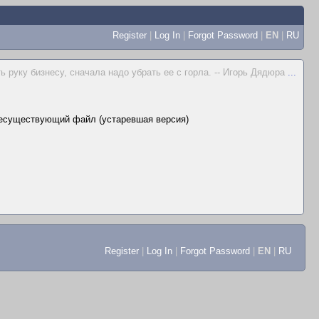
Register
|
Log In
|
Forgot Password
|
EN
|
RU
ь руку бизнесу, сначала надо убрать ее с горла. -- Игорь Дядюра
...
несуществующий файл (устаревшая версия)
Register
|
Log In
|
Forgot Password
|
EN
|
RU