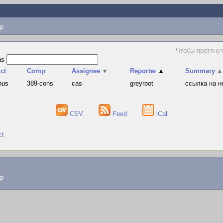
p
Чтобы протянут
as
ct
Comp
Assignee
▼
Reporter
▲
Summary
▲
hus
389-cons
cas
greyroot
ссылка на 
CSV
Feed
iCal
ct
lp