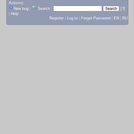
Actions:
New bug
|
Search
|
[?]
|
Help
Register
|
Log In
|
Forgot Password
|
EN
|
RU