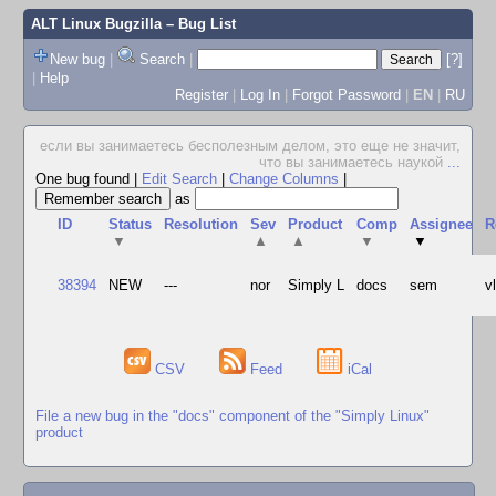
ALT Linux Bugzilla
– Bug List
New bug
|
Search
|
[?]
|
Help
Register
|
Log In
|
Forgot Password
|
EN
|
RU
если вы занимаетесь бесполезным делом, это еще не значит,
что вы занимаетесь наукой
...
One bug found
|
Edit Search
|
Change Columns
|
as
ID
Status
Resolution
Sev
Product
Comp
Assignee
R
▼
▲
▲
▼
▼
38394
NEW
---
nor
Simply L
docs
sem
v
CSV
Feed
iCal
File a new bug in the "docs" component of the "Simply Linux"
product