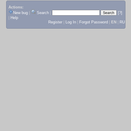
Actions:
New bug
|
Search
|
[?]
|
Help
Register
|
Log In
|
Forgot Password
|
EN
|
RU