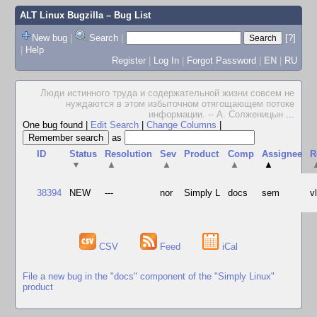
ALT Linux Bugzilla
– Bug List
New bug
|
Search
|
[?]
|
Help
Register
|
Log In
|
Forgot Password
|
EN
|
RU
Люди истинного труда и содержательной жизни совсем не
нуждаются в этом избыточном отягощающем потоке
информации. -- А. Солженицын
...
One bug found
|
Edit Search
|
Change Columns
|
as
ID
Status
Resolution
Sev
Product
Comp
Assignee
R
▼
▲
▲
▲
▲
38394
NEW
---
nor
Simply L
docs
sem
v
CSV
Feed
iCal
File a new bug in the "docs" component of the "Simply Linux"
product