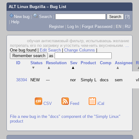
ALT Linux Bugzilla
– Bug List
New bug
|
Search
|
[?]
|
Help
Register
|
Log In
|
Forgot Password
|
EN
|
RU
обучая антиспамовый фильтр, испытываешь желание
потрепать его по загривку и угостить чем-нить вкусненьким.
...
One bug found
|
Edit Search
|
Change Columns
|
as
ID
Status
Resolution
Sev
Product
Comp
Assignee
R
▼
▲
▲
▲
38394
NEW
---
nor
Simply L
docs
sem
v
CSV
Feed
iCal
File a new bug in the "docs" component of the "Simply Linux"
product