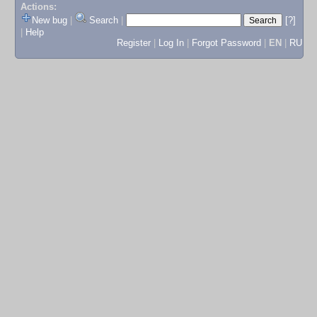
Actions:
New bug
|
Search
|
[?]
|
Help
Register
|
Log In
|
Forgot Password
|
EN
|
RU