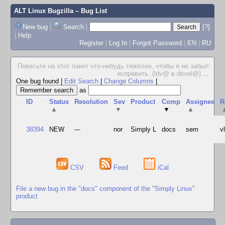
ALT Linux Bugzilla
– Bug List
New bug
|
Search
|
[?]
|
Help
Register
|
Log In
|
Forgot Password
|
EN
|
RU
Повесьте на этот пакет что-нибудь тяжёлое, чтобы я не забыл
исправить. (ldv@ в devel@)
...
One bug found
|
Edit Search
|
Change Columns
|
as
ID
Status
Resolution
Sev
Product
Comp
Assignee
R
▲
▼
▼
▲
38394
NEW
---
nor
Simply L
docs
sem
v
CSV
Feed
iCal
File a new bug in the "docs" component of the "Simply Linux"
product