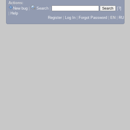
Actions:
New bug
|
Search
|
[?]
|
Help
Register
|
Log In
|
Forgot Password
|
EN
|
RU