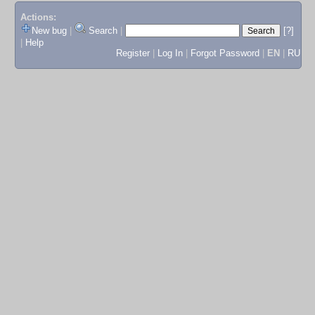
Actions:
New bug
|
Search
|
[?]
|
Help
Register
|
Log In
|
Forgot Password
|
EN
|
RU