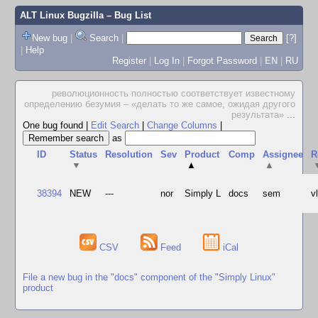
ALT Linux Bugzilla
– Bug List
New bug
|
Search
|
[?]
|
Help
Register
|
Log In
|
Forgot Password
|
EN
|
RU
революционность полностью соответствует известному
определению безумия – «делать то же самое, ожидая другого
результата»
...
One bug found
|
Edit Search
|
Change Columns
|
as
ID
Status
Resolution
Sev
Product
Comp
Assignee
R
▼
▲
▲
38394
NEW
---
nor
Simply L
docs
sem
v
CSV
Feed
iCal
File a new bug in the "docs" component of the "Simply Linux"
product