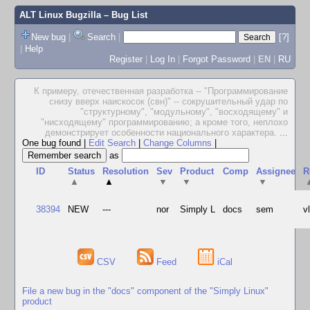
ALT Linux Bugzilla
– Bug List
New bug
|
Search
|
[?]
|
Help
Register
|
Log In
|
Forgot Password
|
EN
|
RU
К примеру, отечественная разработка -- "Программирование
снизу вверх наискосок (свн)" -- сокрушительный удар по
"структурному", "модульному", "восходящему" и
"нисходящему" программированию; а кроме того, неплохо
демонстрирует особенности национального характера.
...
One bug found
|
Edit Search
|
Change Columns
|
as
ID
Status
Resolution
Sev
Product
Comp
Assignee
R
▲
▲
▼
▼
▼
38394
NEW
---
nor
Simply L
docs
sem
v
CSV
Feed
iCal
File a new bug in the "docs" component of the "Simply Linux"
product