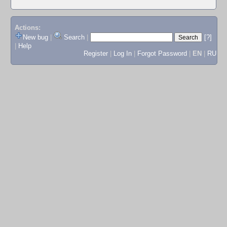
Actions:
New bug
|
Search
|
[?]
|
Help
Register
|
Log In
|
Forgot Password
|
EN
|
RU