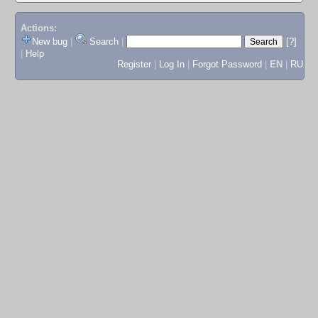
Actions:
New bug
|
Search
|
[?]
|
Help
Register
|
Log In
|
Forgot Password
|
EN
|
RU