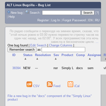
ALT Linux Bugzilla
– Bug List
New bug
|
Search
|
[?]
|
Help
Register
|
Log In
|
Forgot Password
|
EN
|
RU
По радио сообщили о переходе на зимнее время, сказав, что
"этой ночью ровно в 03:00 нужно перевести стрелку часов на
один час назад, на 02:00". У всех программистов эта ночь
зависла в бесконечном цикле.
...
One bug found
|
Edit Search
|
Change Columns
|
as
ID
Status
Resolution
Sev
Product
Comp
Assignee
R
▲
▲
▲
▲
38394
NEW
---
nor
Simply L
docs
sem
v
CSV
Feed
iCal
File a new bug in the "docs" component of the "Simply Linux"
product