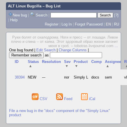
ALT Linux Bugzilla
– Bug List
New bug
|
Search
|
[?]
|
Help
Register
|
Log In
|
Forgot Password
|
EN
|
RU
Руки болят от скалодрома. Ноги и пресс -- от лошади. Левое
плечо и спина -- от каяка. Этот здоровый образ жизни загонит
меня в гроб. -- tobotras.livejournal.com
...
One bug found
|
Edit Search
|
Change Columns
|
as
ID
Status
Resolution
Sev
Product
Comp
Assignee
R
▲
▼
▼
▲
38394
NEW
---
nor
Simply L
docs
sem
v
CSV
Feed
iCal
File a new bug in the "docs" component of the "Simply Linux"
product