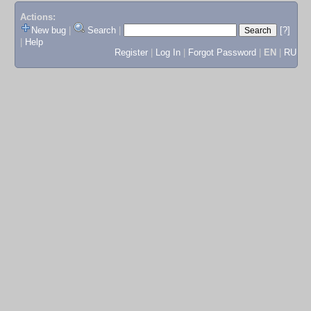
Actions:
New bug
|
Search
|
[?]
|
Help
Register
|
Log In
|
Forgot Password
|
EN
|
RU