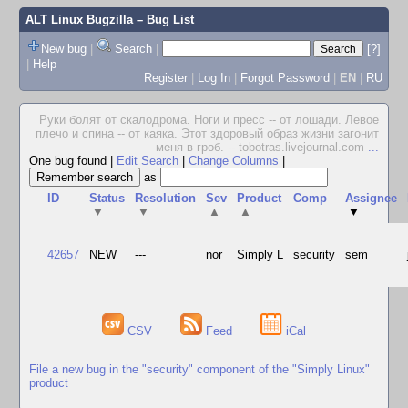
ALT Linux Bugzilla
– Bug List
New bug
|
Search
|
[?]
|
Help
Register
|
Log In
|
Forgot Password
|
EN
|
RU
Руки болят от скалодрома. Ноги и пресс -- от лошади. Левое
плечо и спина -- от каяка. Этот здоровый образ жизни загонит
меня в гроб. -- tobotras.livejournal.com
...
One bug found
|
Edit Search
|
Change Columns
|
as
ID
Status
Resolution
Sev
Product
Comp
Assignee
▼
▼
▲
▲
▼
42657
NEW
---
nor
Simply L
security
sem
CSV
Feed
iCal
File a new bug in the "security" component of the "Simply Linux"
product