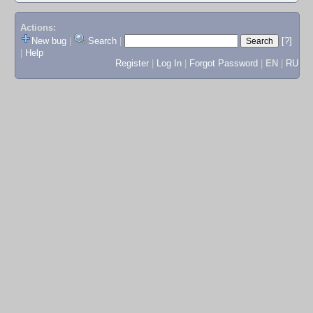
Actions:
New bug
|
Search
|
[?]
|
Help
Register
|
Log In
|
Forgot Password
|
EN
|
RU