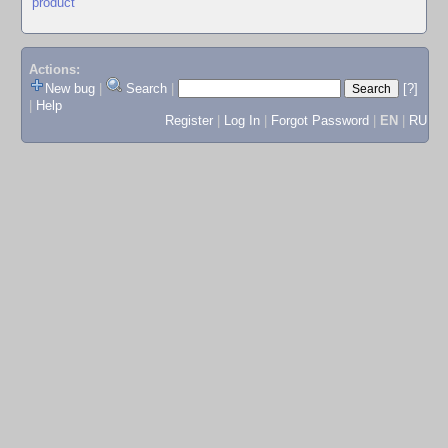
product
Actions:
New bug
|
Search
|
[?]
|
Help
Register
|
Log In
|
Forgot Password
|
EN
|
RU