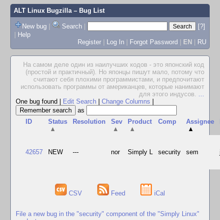
ALT Linux Bugzilla
– Bug List
New bug
|
Search
|
[?]
|
Help
Register
|
Log In
|
Forgot Password
|
EN
|
RU
На самом деле один из наилучших кодов - это японский код
(простой и практичный). Но японцы пишут мало, потому что
считают себя плохими программистами, и предпочитают
использовать программы от американцев, которые нанимают
для этого индусов.
...
One bug found
|
Edit Search
|
Change Columns
|
as
ID
Status
Resolution
Sev
Product
Comp
Assignee
▲
▲
▲
▲
42657
NEW
---
nor
Simply L
security
sem
CSV
Feed
iCal
File a new bug in the "security" component of the "Simply Linux"