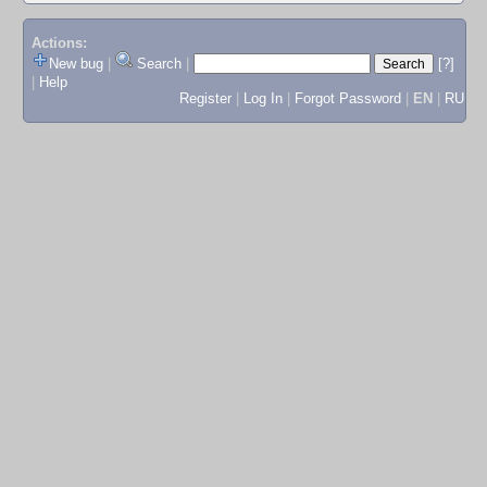
Actions:
New bug
|
Search
|
[?]
|
Help
Register
|
Log In
|
Forgot Password
|
EN
|
RU