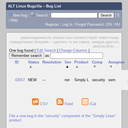
ALT Linux Bugzilla
– Bug List
New bug
|
Search
|
[?]
|
Help
Register
|
Log In
|
Forgot Password
|
EN
|
RU
революционность полностью соответствует известному
определению безумия – «делать то же самое, ожидая другого
результата»
...
One bug found
|
Edit Search
|
Change Columns
|
as
ID
Status
Resolution
Sev
Product
Comp
Assignee
▲
▲
▲
▼
▼
42657
NEW
---
nor
Simply L
security
sem
CSV
Feed
iCal
File a new bug in the "security" component of the "Simply Linux"
product