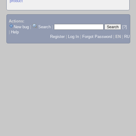
product
Actions:
New bug
|
Search
|
[?]
|
Help
Register
|
Log In
|
Forgot Password
|
EN
|
RU