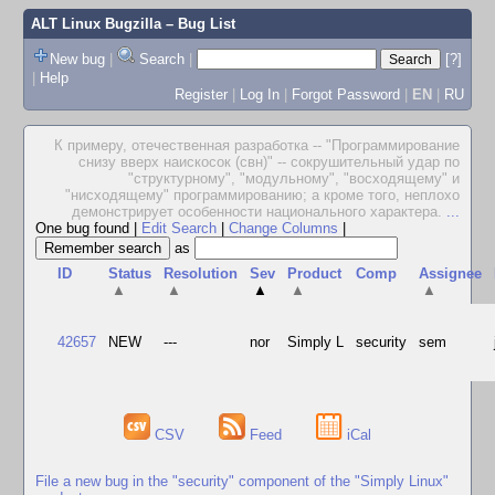
ALT Linux Bugzilla
– Bug List
New bug
|
Search
|
[?]
|
Help
Register
|
Log In
|
Forgot Password
|
EN
|
RU
К примеру, отечественная разработка -- "Программирование
снизу вверх наискосок (свн)" -- сокрушительный удар по
"структурному", "модульному", "восходящему" и
"нисходящему" программированию; а кроме того, неплохо
демонстрирует особенности национального характера.
...
One bug found
|
Edit Search
|
Change Columns
|
as
ID
Status
Resolution
Sev
Product
Comp
Assignee
▲
▲
▲
▲
▲
42657
NEW
---
nor
Simply L
security
sem
CSV
Feed
iCal
File a new bug in the "security" component of the "Simply Linux"