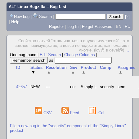
ALT Linux Bugzilla
– Bug List
New bug
|
Search
|
[?]
|
Help
Register
|
Log In
|
Forgot Password
|
EN
|
RU
Свойство патчей "отваливаться в случае изменений" - это
важное преимущество, а вовсе не недостаток, как полагают
многие. (ldv@ в devel@)
...
One bug found
|
Edit Search
|
Change Columns
|
as
ID
Status
Resolution
Sev
Product
Comp
Assignee
▼
▲
▲
▲
▲
42657
NEW
---
nor
Simply L
security
sem
CSV
Feed
iCal
File a new bug in the "security" component of the "Simply Linux"
product