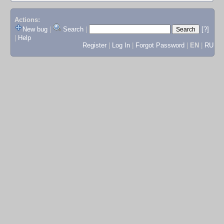
Actions:
New bug
|
Search
|
[?]
|
Help
Register
|
Log In
|
Forgot Password
|
EN
|
RU