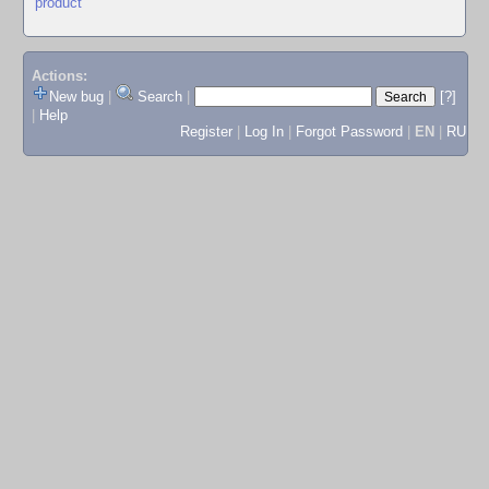
product
Actions:
New bug
|
Search
|
[?]
|
Help
Register
|
Log In
|
Forgot Password
|
EN
|
RU