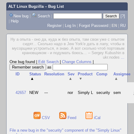
ALT Linux Bugzilla
– Bug List
New bug
|
Search
|
[?]
|
Help
Register
|
Log In
|
Forgot Password
|
EN
|
RU
Ну а опыта - оно да, куда ж без опыта, там свои уже с опытом
сидят... Сколько надо в Jew York'е дать в лапу, чтобы в
мусорщики устроиться, я знаю. А вот сколько чтоб портовым
крановщиком - и подумать боюсь... -- Sergey Kubushin в
ukr.nodes
...
One bug found
|
Edit Search
|
Change Columns
|
as
ID
Status
Resolution
Sev
Product
Comp
Assignee
▲
▲
▼
▲
42657
NEW
---
nor
Simply L
security
sem
CSV
Feed
iCal
File a new bug in the "security" component of the "Simply Linux"