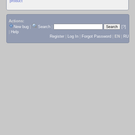
product
Actions:
New bug
|
Search
|
[?]
|
Help
Register
|
Log In
|
Forgot Password
|
EN
|
RU