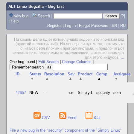
ALT Linux Bugzilla
– Bug List
New bug
|
Search
|
[?]
|
Help
Register
|
Log In
|
Forgot Password
|
EN
|
RU
На самом деле один из наилучших кодов - это японский код
(простой и практичный). Но японцы пишут мало, потому что
считают себя плохими программистами, и предпочитают
использовать программы от американцев, которые нанимают
для этого индусов.
...
One bug found
|
Edit Search
|
Change Columns
|
as
ID
Status
Resolution
Sev
Product
Comp
Assignee
▼
▲
▲
▲
▲
▼
42657
NEW
---
nor
Simply L
security
sem
CSV
Feed
iCal
File a new bug in the "security" component of the "Simply Linux"