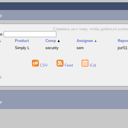
p
Стремись не к тому, чтобы добиться успех
as
▲
Product
Comp
▲
Assignee
▲
Repor
Simply L
security
sem
jozf11
CSV
Feed
iCal
t
lp