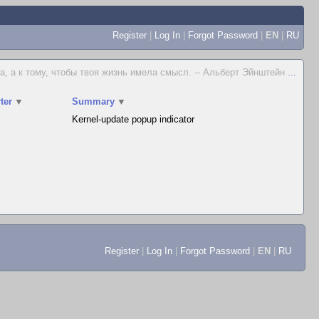
Register
|
Log In
|
Forgot Password
|
EN
|
RU
а, а к тому, чтобы твоя жизнь имела смысл. -- Альберт Эйнштейн
...
ter
▼
Summary
▼
Kernel-update popup indicator
Register
|
Log In
|
Forgot Password
|
EN
|
RU