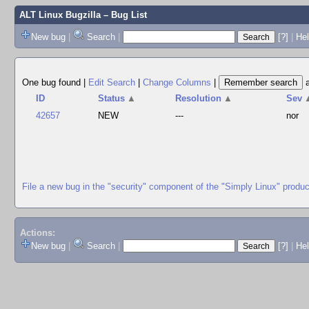
ALT Linux Bugzilla
– Bug List
New bug
|
Search
|
[?]
|
Hel
One bug found
|
Edit Search
|
Change Columns
|
ID
Status
▲
Resolution
▲
Sev
42657
NEW
---
nor
File a new bug in the "security" component of the "Simply Linux" produc
Actions:
New bug
|
Search
|
[?]
|
He