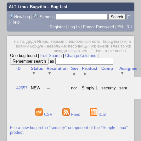
ALT Linux Bugzilla
– Bug List
New bug
|
Search
|
[?]
|
Help
Register
|
Log In
|
Forgot Password
|
EN
|
RU
на то, дядя Игорь, термин специальный есть: борцуны (тм) а
всякий борцун - невольник песочницы: уж ежели влез то уж
никуда не деться... -- isa i в ukr.nodes
...
One bug found
|
Edit Search
|
Change Columns
|
as
ID
Status
Resolution
Sev
Product
Comp
Assignee
▼
▼
▲
▲
▼
42657
NEW
---
nor
Simply L
security
sem
CSV
Feed
iCal
File a new bug in the "security" component of the "Simply Linux"
product