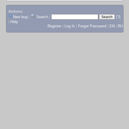
Actions:
New bug
|
Search
|
[?]
|
Help
Register
|
Log In
|
Forgot Password
|
EN
|
RU