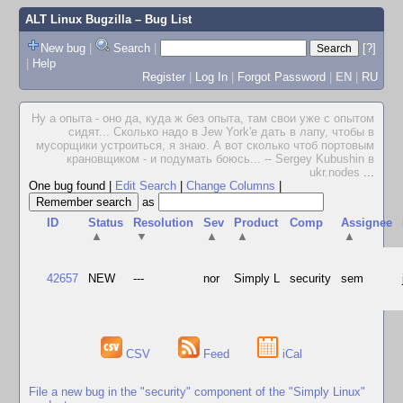
ALT Linux Bugzilla
– Bug List
New bug
|
Search
|
[?]
|
Help
Register
|
Log In
|
Forgot Password
|
EN
|
RU
Ну а опыта - оно да, куда ж без опыта, там свои уже с опытом
сидят... Сколько надо в Jew York'е дать в лапу, чтобы в
мусорщики устроиться, я знаю. А вот сколько чтоб портовым
крановщиком - и подумать боюсь... -- Sergey Kubushin в
ukr.nodes
...
One bug found
|
Edit Search
|
Change Columns
|
as
ID
Status
Resolution
Sev
Product
Comp
Assignee
▲
▼
▲
▲
▲
42657
NEW
---
nor
Simply L
security
sem
CSV
Feed
iCal
File a new bug in the "security" component of the "Simply Linux"