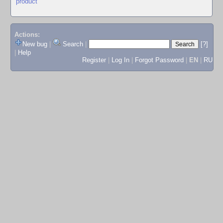
product
Actions:
New bug
|
Search
|
[?]
|
Help
Register
|
Log In
|
Forgot Password
|
EN
|
RU